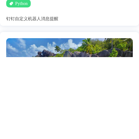
Python
钉钉自定义机器人消息提醒
[Linux] 树莓派（四）python拍
照
2020年04月03日
1,588 浏览
RaspberryPi
linux
Python