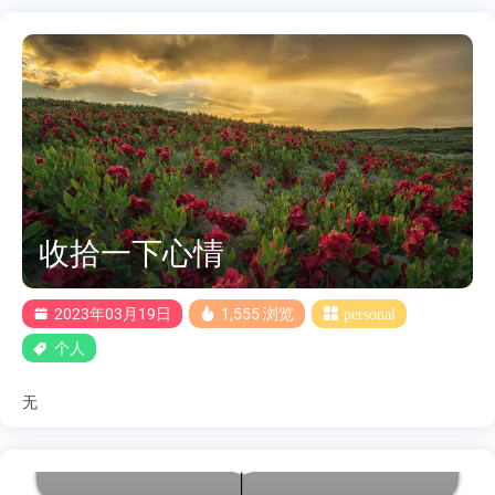
收拾一下心情
2023年03月19日
1,555 浏览
personal
个人
无