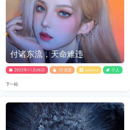
付诸东流，天命难违
2022年11月06日
15 浏览
personal
个人
下一站