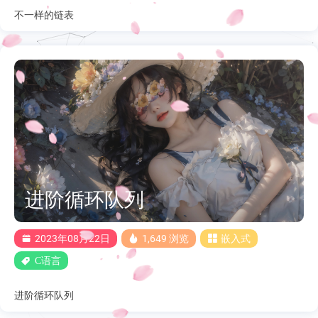
不一样的链表
进阶循环队列
2023年08月22日
1,649 浏览
嵌入式
C语言
进阶循环队列