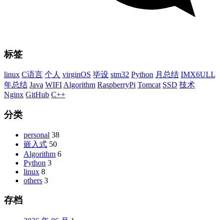
标签
linux
C语言
个人
virginOS
毕设
stm32
Python
月总结
IMX6ULL
年总结
Java
WIFI
Algorithm
RaspberryPi
Tomcat
SSD
技术
Nginx
GitHub
C++
分类
personal
38
嵌入式
50
Algorithm
6
Python
3
linux
8
others
3
存档