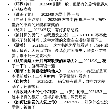
《环界1铃》 __ 2023/08 剧情一般，但是有的剧情看起来
起鸡皮疙瘩
《谁杀了她》 __ 2022/09 东野圭吾 一般
《白马山庄谜案》__ 2022/09 东野圭吾 推理一般，东野
圭吾的书真的只能看获奖的
《绝叫》 __ 2022/05 哎，有好多话想说
《被讨厌的勇气：自我启发之父》 __ 2021/11/16 零零散
散花了好长时间，这种对话的文章实在没欲望看下去
《活着》
__ 2021/9/11__ 这本书以为早就看过了，深有感
触，最近几天有点浮躁，多花点时间看书，最惨不过福
贵，饿不死一定要出头
《认知觉醒：开启自我改变的原动力》
__ 2021/9/9__ 花
了一下午，值得再读一遍
《细节：如何轻松影响他人》
__ 2021/9/6__ 有些道理,真
本书前后花了三个月时间，零零散散的看完了
《自控力》
__ 2021/5/21__ 确实很有道理，自控力太差
劲了，还很拖延
《高效能人士的七个习惯》
__ （美）柯维__2021/5/3 __
这本书真的很好，值得多看几遍，深受启发
《如何让你爱的人爱上你》
__ 2021/4/17 __好像什么也没
学到，被骗了