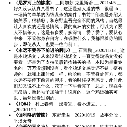
《
尼罗河上的惨案
》 __阿加莎 克里斯蒂 __ 2021/4/6 __
好久没认认真真看书了，这还是别人送的书，很暖hh，
一场简简单单的为钱谋杀的案件，书前半部全是介绍人
物关系，很精彩，和东野圭吾完全不同的风格，当然最
让人喜欢的还是感情线，爱的疯狂的女性，可以为了爱
人不惜杀人，这是有多爱，多深情，爱了爱了，爱从心
中来，不管你身在何方，亦或做什么，我都跟着你的脚
步，即使杀人，也要一往向前！。
《永远不要停下前进的脚步》
__ 石雷鹏 _2020/11/18 _ 这
是本鸡汤文，从来没看过鸡汤文，一直觉得鸡汤文没必
要看，还是为了支持吴彦祖掏钱买的书，本以为是带签
名的，万万没想到没有，看个鸡汤文感觉还不错，挺有
趣的，就和上课时候一样，哈哈哈，不管身处何方，都
永远不要停下前进的脚步，看的时候挺有感觉，此时此
刻却又说不上什么，花了一下午看完了，总之，现在斗
志昂扬，撸起袖子加油干！说真的，这个鸡汤确实可
以，虽然没看过别的。
《1Q84》
_村上春树 __没看完，看不进去。。。
_2020/11/11
《伽利略的苦恼》
_东野圭吾__2020/10/19__故事分段，
平淡无奇
《恋爱的贡多拉》
_东野圭吾__2020/10/15__这本书不知